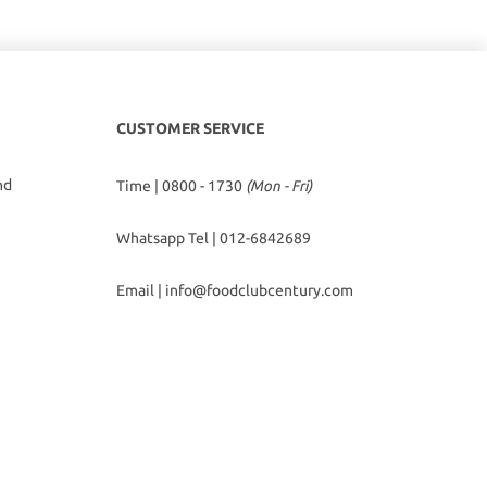
CUSTOMER SERVICE
hd
Time | 0800 - 1730
(Mon - Fri)
Whatsapp Tel |
012-6842689
Email |
info@foodclubcentury.com