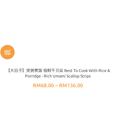
【大日子】煲粥煮饭 极鲜干贝丝 Best To Cook With Rice &
Porridge - Rich Umami Scallop Strips
RM68.00 ~ RM136.00