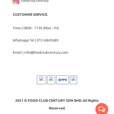
foodclub.century
CUSTOMER SERVICE
Time | 0800 - 1730
(Mon - Fri)
Whatsapp Tel |
012-6842689
Email |
info@foodclubcentury.com
2021 © FOOD CLUB CENTURY SDN BHD. All Rights
Reserved.