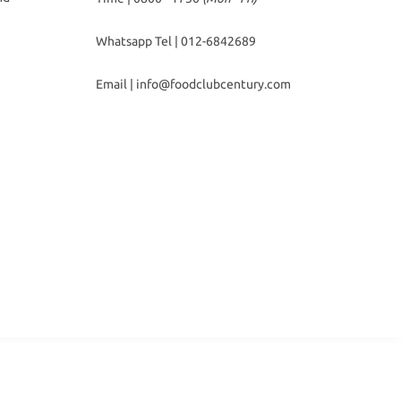
Whatsapp Tel |
012-6842689
Email |
info@foodclubcentury.com