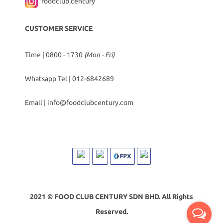
foodclub.century
CUSTOMER SERVICE
Time | 0800 - 1730
(Mon - Fri)
Whatsapp Tel |
012-6842689
Email |
info@foodclubcentury.com
2021 © FOOD CLUB CENTURY SDN BHD. All Rights
Reserved.