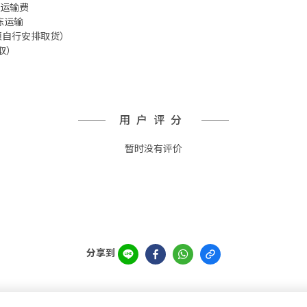
 冷冻运输费
冷冻运输
箱 须自行安排取货）
取）
用户评分
暂时没有评价
分享到