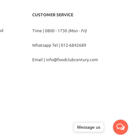
CUSTOMER SERVICE
hd
Time | 0800 - 1730
(Mon - Fri)
Whatsapp Tel |
012-6842689
Email |
info@foodclubcentury.com
Message us