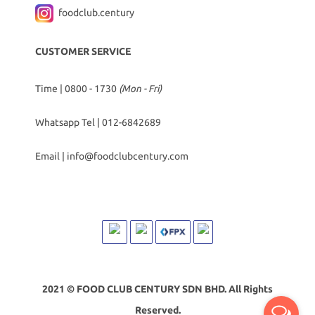
foodclub.century
CUSTOMER SERVICE
Time | 0800 - 1730
(Mon - Fri)
Whatsapp Tel |
012-6842689
Email |
info@foodclubcentury.com
2021 © FOOD CLUB CENTURY SDN BHD. All Rights
Reserved.