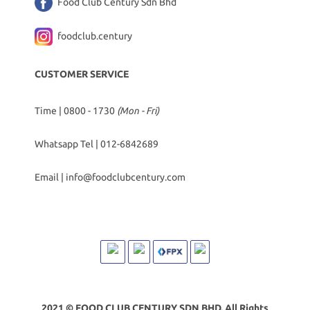
Food Club Century Sdn Bhd
foodclub.century
CUSTOMER SERVICE
Time | 0800 - 1730
(Mon - Fri)
Whatsapp Tel |
012-6842689
Email |
info@foodclubcentury.com
2021 © FOOD CLUB CENTURY SDN BHD. All Rights