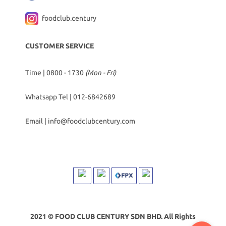
foodclub.century
CUSTOMER SERVICE
Time | 0800 - 1730
(Mon - Fri)
Whatsapp Tel |
012-6842689
Email |
info@foodclubcentury.com
2021 © FOOD CLUB CENTURY SDN BHD. All Rights