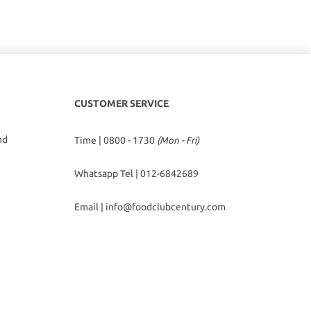
CUSTOMER SERVICE
hd
Time | 0800 - 1730
(Mon - Fri)
Whatsapp Tel |
012-6842689
Email |
info@foodclubcentury.com