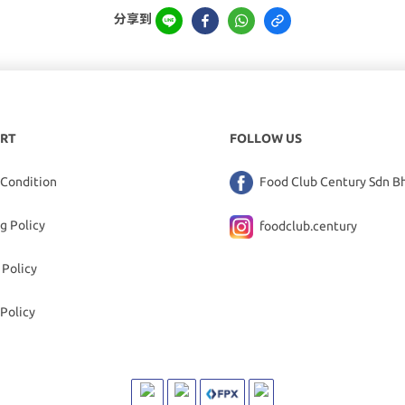
分享到
RT
FOLLOW US
 Condition
Food Club Century Sdn B
g Policy
foodclub.century
 Policy
Policy