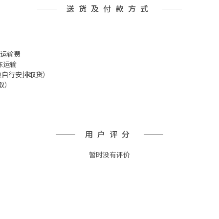
送货及付款方式
 冷冻运输费
冷冻运输
箱 须自行安排取货）
取）
用户评分
暂时没有评价