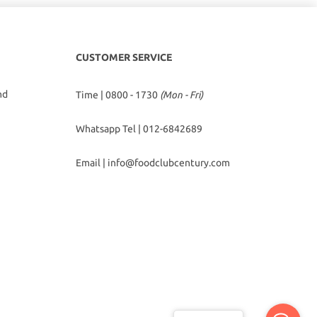
CUSTOMER SERVICE
hd
Time | 0800 - 1730
(Mon - Fri)
Whatsapp Tel |
012-6842689
Email |
info@foodclubcentury.com