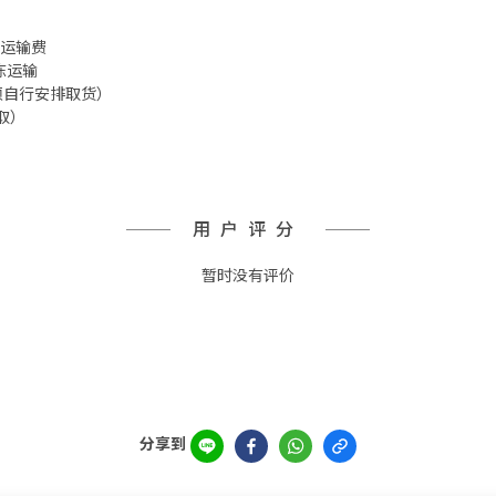
 冷冻运输费
冷冻运输
箱 须自行安排取货）
取）
用户评分
暂时没有评价
分享到