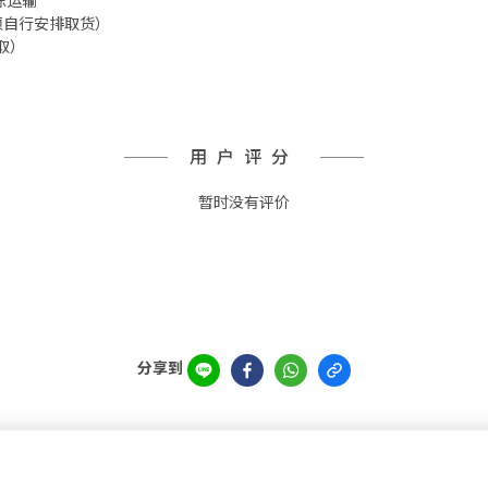
冷冻运输
箱 须自行安排取货）
取）
用户评分
暂时没有评价
分享到