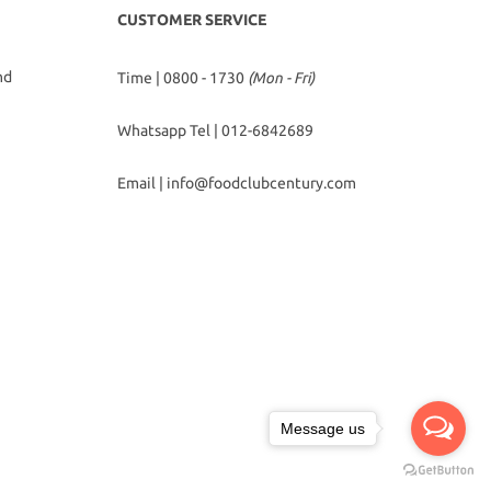
CUSTOMER SERVICE
hd
Time | 0800 - 1730
(Mon - Fri)
Whatsapp Tel |
012-6842689
Email |
info@foodclubcentury.com
Message us