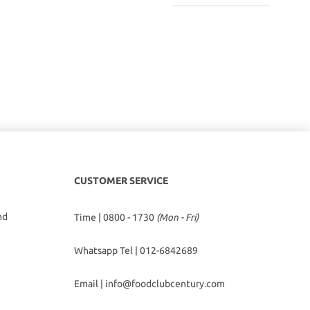
CUSTOMER SERVICE
hd
Time | 0800 - 1730
(Mon - Fri)
Whatsapp Tel |
012-6842689
Email |
info@foodclubcentury.com