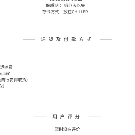
保质期 ：5到7天吃完
存储方式：放在CHILLER
送货及付款方式
 冷冻运输费
冷冻运输
箱 须自行安排取货）
取）
用户评分
暂时没有评价