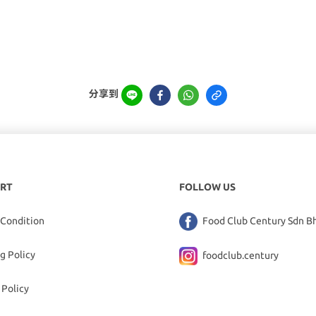
分享到
RT
FOLLOW US
 Condition
Food Club Century Sdn B
g Policy
foodclub.century
 Policy