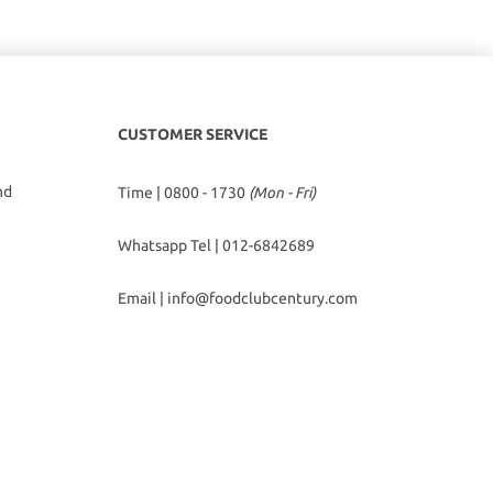
CUSTOMER SERVICE
hd
Time | 0800 - 1730
(Mon - Fri)
Whatsapp Tel |
012-6842689
Email |
info@foodclubcentury.com