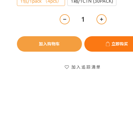
1包/1pack （4pcs）
1箱/1CTN (30PACK)
加入购物车
立即购买
加入追踪清单