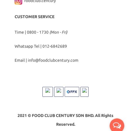
foodclub.century
CUSTOMER SERVICE
Time | 0800 - 1730
(Mon - Fri)
Whatsapp Tel |
012-6842689
Email |
info@foodclubcentury.com
2021 © FOOD CLUB CENTURY SDN BHD. All Rights
Reserved.