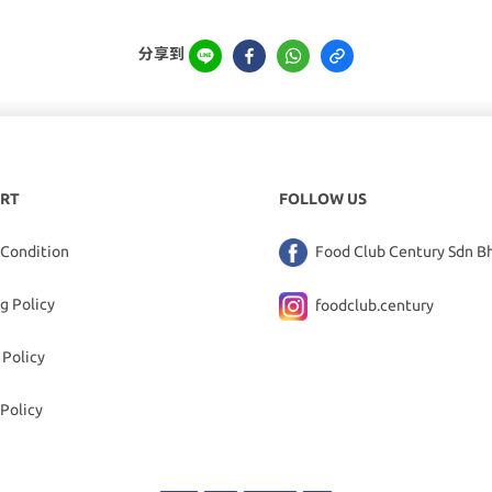
分享到
RT
FOLLOW US
 Condition
Food Club Century Sdn B
g Policy
foodclub.century
 Policy
Policy