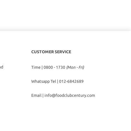
CUSTOMER SERVICE
hd
Time | 0800 - 1730
(Mon - Fri)
Whatsapp Tel |
012-6842689
Email |
info@foodclubcentury.com