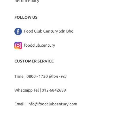
Return Policy
FOLLOW US
Food Club Century Sdn Bhd
foodclub.century
CUSTOMER SERVICE
Time | 0800 - 1730
(Mon - Fri)
Whatsapp Tel |
012-6842689
Email |
info@foodclubcentury.com