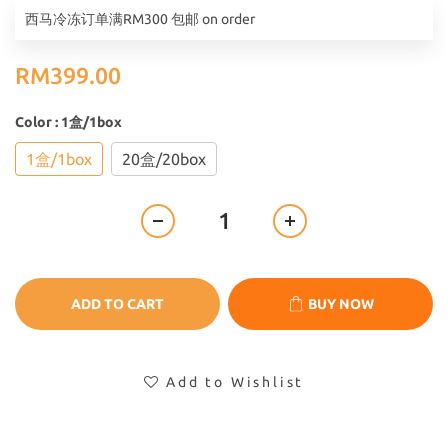
西马冷冻订单满RM300 包邮 on order
RM399.00
Color
: 1盒/1box
1盒/1box
20盒/20box
ADD TO CART
BUY NOW
Add to Wishlist