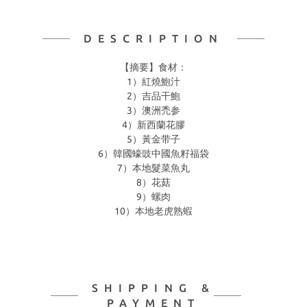
DESCRIPTION
【摘要】食材：
1）紅燒鮑汁
2）吉品干鮑
3）澳洲禿参
4）新西蘭花膠
5）黃金带子
⁠6）韓國蠔豉中國魚籽福袋
7）本地髮菜魚丸
8）花菇
9）螺肉
10）本地老虎熟蝦
SHIPPING &
PAYMENT