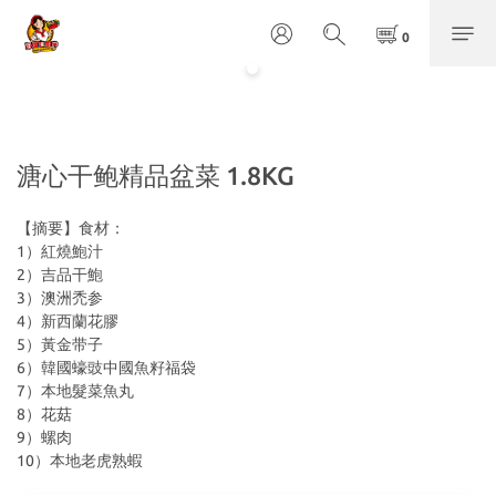
溏心干鲍精品盆菜 1.8KG
【摘要】食材：
1）紅燒鮑汁
2）吉品干鮑
3）澳洲禿参
4）新西蘭花膠
5）黃金带子
⁠6）韓國蠔豉中國魚籽福袋
7）本地髮菜魚丸
8）花菇
9）螺肉
10）本地老虎熟蝦