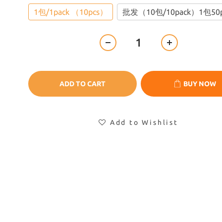
1包/1pack （10pcs）
批发（10包/10pack）1包50
ADD TO CART
BUY NOW
Add to Wishlist