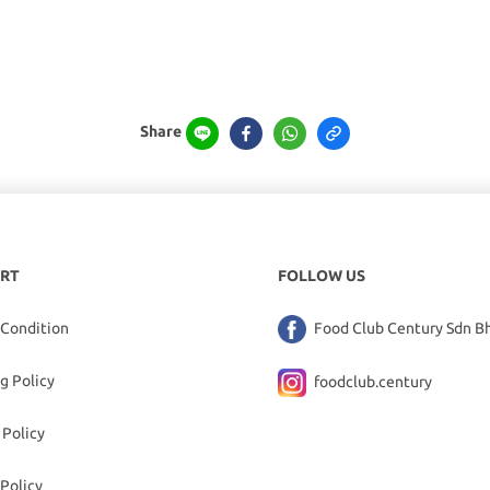
Share
RT
FOLLOW US
 Condition
Food Club Century Sdn B
g Policy
foodclub.century
 Policy
Policy