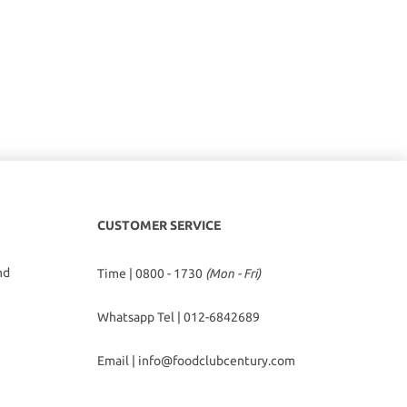
CUSTOMER SERVICE
hd
Time | 0800 - 1730
(Mon - Fri)
Whatsapp Tel |
012-6842689
Email |
info@foodclubcentury.com