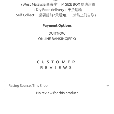
（West Malaysia 西海岸） M SIZE BOX 冷冻运输
（Dry Food delivery）干货运输
Self Collect （需要提前2天通知）（才能上门自取）
Payment Options
DUITNOW
ONLINE BANKING(FPX)
CUSTOMER
REVIEWS
No review for this product