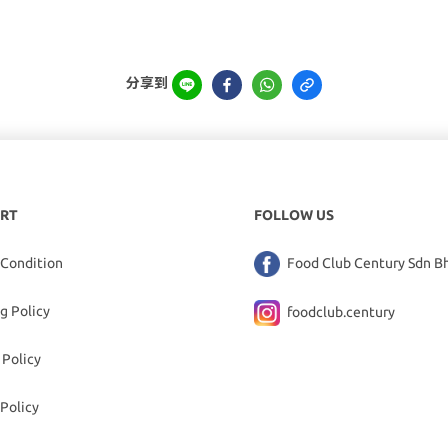
分享到
RT
FOLLOW US
 Condition
Food Club Century Sdn B
g Policy
foodclub.century
 Policy
Policy