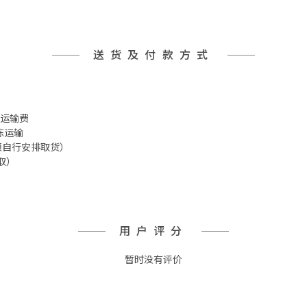
送货及付款方式
 冷冻运输费
冷冻运输
箱 须自行安排取货）
取）
用户评分
暂时没有评价