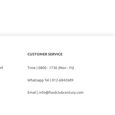
CUSTOMER SERVICE
hd
Time | 0800 - 1730
(Mon - Fri)
Whatsapp Tel |
012-6842689
Email |
info@foodclubcentury.com