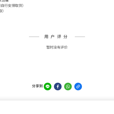
冷冻运输
箱 须自行安排取货）
取）
用户评分
暂时没有评价
分享到