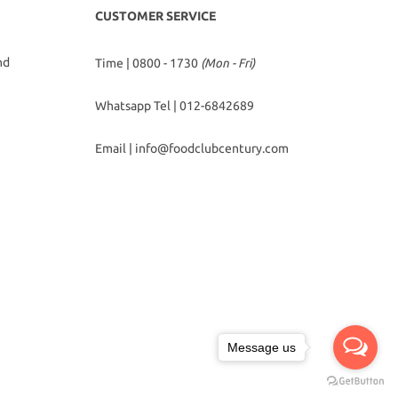
CUSTOMER SERVICE
hd
Time | 0800 - 1730
(Mon - Fri)
Whatsapp Tel |
012-6842689
Email |
info@foodclubcentury.com
Message us