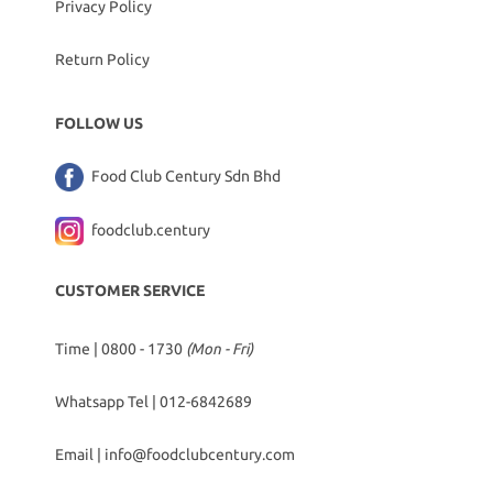
Privacy Policy
Return Policy
FOLLOW US
Food Club Century Sdn Bhd
foodclub.century
CUSTOMER SERVICE
Time | 0800 - 1730
(Mon - Fri)
Whatsapp Tel |
012-6842689
Email |
info@foodclubcentury.com